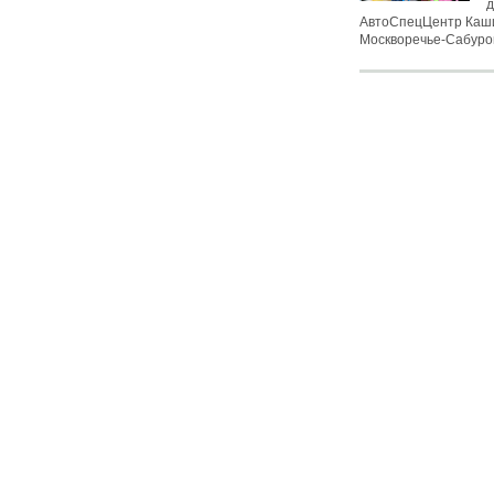
д
АвтоСпецЦентр Каши
Москворечье-Сабурово