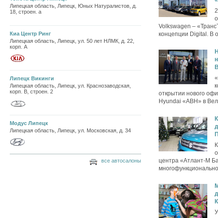
Липецкая область, Липецк, Юных Натуралистов, д.
2
18, строен. а
о
Volkswagen – «Транс
Киа Центр Ринг
концепции Digital. В 
Липецкая область, Липецк, ул. 50 лет НЛМК, д. 22,
корп. А
H
н
«
Липецк Викинги
к
Липецкая область, Липецк, ул. Краснозаводская,
корп. В, строен. 2
открытии нового офи
Hyundai «АВН» в Вел
К
Модус Липецк
д
Липецкая область, Липецк, ул. Московская, д. 34
П
К
о
центра «Атлант-М Ба
все автосалоны
многофункциональном
д
У